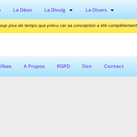
o
La Déon
La Divulg
Le Divers
coup plus de temps que prévu car sa conception a été complètement
Vibes
A Propos
RGPD
Don
Contact