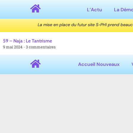
L’Actu
La Dém
La mise en place du futur site S-PHI prend beau
59 – Naja : Le Tantrisme
9 mai 2024
3 commentaires
Accueil Nouveaux