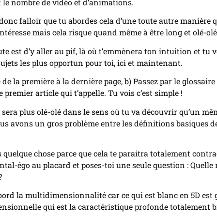
t le nombre de vidéo et d’animations.
 donc falloir que tu abordes cela d’une toute autre manière q
’intéresse mais cela risque quand même à être long et olé-olé
ute est d’y aller au pif, là où t’emmènera ton intuition et tu
ujets les plus opportun pour toi, ici et maintenant.
e de la première à la dernière page, b) Passez par le glossaire
 premier article qui t’appelle. Tu vois c’est simple !
 sera plus olé-olé dans le sens où tu va découvrir qu’un mê
us avons un gros problème entre les définitions basiques de 
uelque chose parce que cela te paraitra totalement contradic
tal-égo au placard et poses-toi une seule question : Quelle 
?
bord la multidimensionnalité car ce qui est blanc en 5D est g
onnelle qui est la caractéristique profonde totalement bin