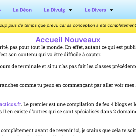
o
La Déon
La Divulg
Le Divers
coup plus de temps que prévu car sa conception a été complètement
Accueil Nouveaux
érité, pas pour tout le monde. En effet, autant ce qui est pub
st son contenu qui va être difficile à capter.
cours de terminale et si tu n’as pas fait les classes précéd
 branches comme tu peux en commençant par aller voir mes a
cticus.fr
. Le premier est une compilation de feu 4 blogs et l
il en existe d’autres qui se sont spécialisés dans 2 domain
lire complétement avant de revenir ici, je crains que cela te so