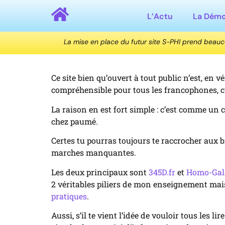
L’Actu
La Dém
La mise en place du futur site S-PHI prend beau
Ce site bien qu’ouvert à tout public n’est, en v
compréhensible pour tous les francophones, c’e
La raison en est fort simple : c’est comme un 
chez paumé.
Certes tu pourras toujours te raccrocher aux
marches manquantes.
Les deux principaux sont
3
45D.f
r
et
Homo-Gala
2 véritables piliers de mon enseignement mais 
pratiques
.
Aussi, s’il te vient l’idée de vouloir tous les 