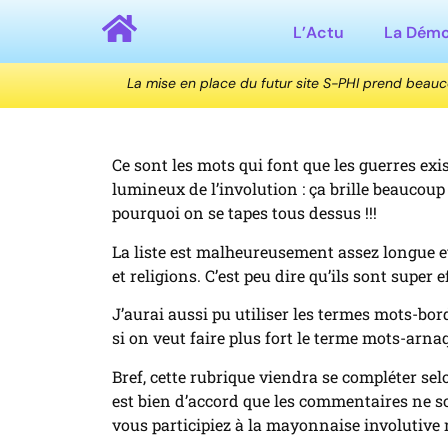
L’Actu
La Dém
La mise en place du futur site S-PHI prend beau
Ce sont les mots qui font que les guerres exi
lumineux de l’involution : ça brille beaucoup
pourquoi on se tapes tous dessus !!!
La liste est malheureusement assez longue et
et religions. C’est peu dire qu’ils sont super e
J’aurai aussi pu utiliser les termes mots-bo
si on veut faire plus fort le terme mots-arn
Bref, cette rubrique viendra se compléter s
est bien d’accord que les commentaires ne so
vous participiez à la mayonnaise involutive