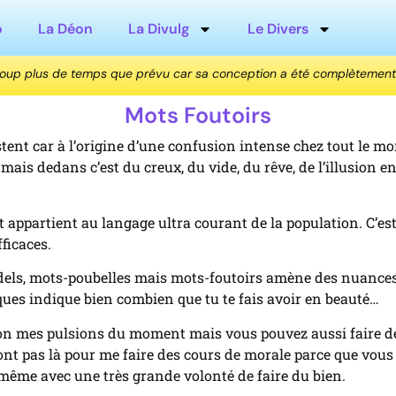
o
La Déon
La Divulg
Le Divers
coup plus de temps que prévu car sa conception a été complètement
Mots Foutoirs
stent car à l’origine d’une confusion intense chez tout le mo
 mais dedans c’est du creux, du vide, du rêve, de l’illusion
 appartient au langage ultra courant de la population. C’es
fficaces.
rdels, mots-poubelles mais mots-foutoirs amène des nuances q
aques indique bien combien que tu te fais avoir en beauté…
elon mes pulsions du moment mais vous pouvez aussi faire 
nt pas là pour me faire des cours de morale parce que vous 
 même avec une très grande volonté de faire du bien.