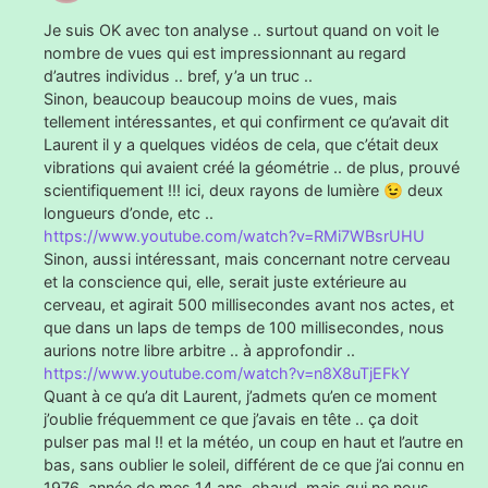
Je suis OK avec ton analyse .. surtout quand on voit le
nombre de vues qui est impressionnant au regard
d’autres individus .. bref, y’a un truc ..
Sinon, beaucoup beaucoup moins de vues, mais
tellement intéressantes, et qui confirment ce qu’avait dit
Laurent il y a quelques vidéos de cela, que c’était deux
vibrations qui avaient créé la géométrie .. de plus, prouvé
scientifiquement !!! ici, deux rayons de lumière 😉 deux
longueurs d’onde, etc ..
https://www.youtube.com/watch?v=RMi7WBsrUHU
Sinon, aussi intéressant, mais concernant notre cerveau
et la conscience qui, elle, serait juste extérieure au
cerveau, et agirait 500 millisecondes avant nos actes, et
que dans un laps de temps de 100 millisecondes, nous
aurions notre libre arbitre .. à approfondir ..
https://www.youtube.com/watch?v=n8X8uTjEFkY
Quant à ce qu’a dit Laurent, j’admets qu’en ce moment
j’oublie fréquemment ce que j’avais en tête .. ça doit
pulser pas mal !! et la météo, un coup en haut et l’autre en
bas, sans oublier le soleil, différent de ce que j’ai connu en
1976, année de mes 14 ans, chaud, mais qui ne nous