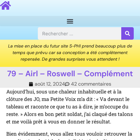
La mise en place du futur site S-PHI prend beaucoup plus de
temps que prévu car sa conception a été complètement
repensée. De grandes surprises vous attendent !
79 – Airl – Roswell – Complément
août 12, 2024
42 commentaires
Aujourd’hui, sous une chaleur inhabituelle et à la
clôture des JO, ma Petite Voix m’a dit : « Va devant le
tableau et raconte ce que tu as à dire, je m’occupe du
reste. » Alors en bon petit soldat, j’ai claqué des talons
et me voilà prêt à vous en donner le résultat.
Bien évidemment, vous allez tous vouloir retrouver la