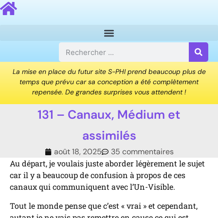
La mise en place du futur site S-PHI prend beaucoup plus de
temps que prévu car sa conception a été complètement
repensée. De grandes surprises vous attendent !
131 – Canaux, Médium et
assimilés
août 18, 2025
35 commentaires
Au départ, je voulais juste aborder légèrement le sujet
car il y a beaucoup de confusion à propos de ces
canaux qui communiquent avec l’Un-Visible.
Tout le monde pense que c’est « vrai » et cependant,
autant je ne vais pas remettre en cause ce qui est