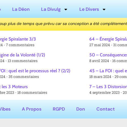
o
La Déon
La Divulg
Le Divers
coup plus de temps que prévu car sa conception a été complètement
rgie Spiralante 3/3
64 – Énergie Spiral
024
7 commentaires
27 mai 2024
31 comm
igine de la Volonté (1/2)
50 – Conséquences
2024
13 commentaires
8 avril 2024
16 comm
OI : quel est le processus réel ? (2/2)
45 – La FOI : quel e
2024
35 commentaires
18 mars 2024
29 com
t les 3 Moteurs
7 – Les 3 Distorsio
bre 2023
18 commentaires
4 septembre 2023
20
Vibes
A Propos
RGPD
Don
Contact