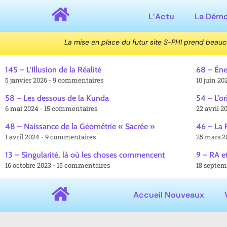
L’Actu
La Dém
La mise en place du futur site S-PHI prend beau
145 – L’Illusion de la Réalité
68 – Éne
5 janvier 2026
9 commentaires
10 juin 2
58 – Les dessous de la Kunda
54 – L’or
6 mai 2024
15 commentaires
22 avril 
48 – Naissance de la Géométrie « Sacrée »
46 – La F
1 avril 2024
9 commentaires
25 mars 
13 – Singularité, là où les choses commencent
9 – RA e
16 octobre 2023
15 commentaires
18 septem
Accueil Nouveaux