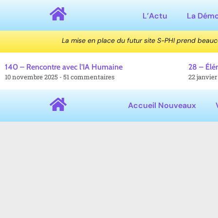
L’Actu
La Dém
La mise en place du futur site S-PHI prend beau
140 – Rencontre avec l’IA Humaine
28 – Élé
10 novembre 2025
51 commentaires
22 janvie
Accueil Nouveaux