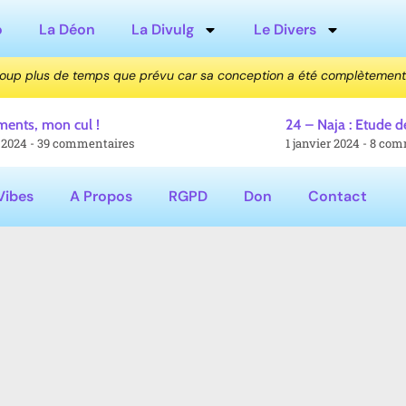
o
La Déon
La Divulg
Le Divers
coup plus de temps que prévu car sa conception a été complètement
ments, mon cul !
24 – Naja : Etude 
r 2024
39 commentaires
1 janvier 2024
8 com
Vibes
A Propos
RGPD
Don
Contact