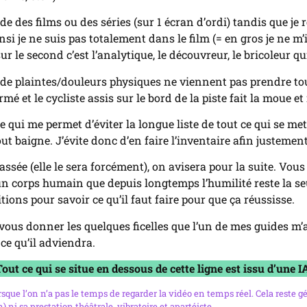
de des films ou des séries (sur 1 écran d’ordi) tandis que je 
si je ne suis pas totalement dans le film (= en gros je ne m
r le second c’est l’analytique, le découvreur, le bricoleur q
ts de plaintes/douleurs physiques ne viennent pas prendre to
rmé et le cycliste assis sur le bord de la piste fait la moue
e qui me permet d’éviter la longue liste de tout ce qui se m
t baigne. J’évite donc d’en faire l’inventaire afin justement 
ssée (elle le sera forcément), on avisera pour la suite. Vous
 corps humain que depuis longtemps l’humilité reste la seul
ions pour savoir ce qu’il faut faire pour que ça réussisse.
s vous donner les quelques ficelles que l’un de mes guides m’
ce qu’il adviendra.
out ce qui se situe en dessous de cette ligne est issu d’une I
que l’on n’a pas le temps de regarder la vidéo en temps réel. Cela reste gén
ni sa prestation théâtrale, vibratoire et apartéiste…