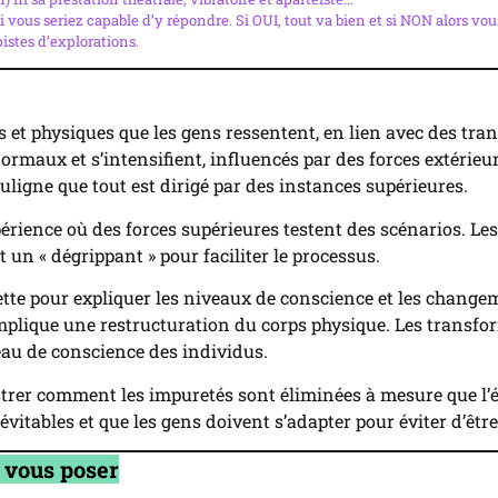
si vous seriez capable d’y répondre. Si OUI, tout va bien et si NON alors vous
istes d’explorations.
et physiques que les gens ressentent, en lien avec des tra
maux et s’intensifient, influencés par des forces extérieure
souligne que tout est dirigé par des instances supérieures.
ience où des forces supérieures testent des scénarios. Le
 un « dégrippant » pour faciliter le processus.
ette pour expliquer les niveaux de conscience et les chang
ui implique une restructuration du corps physique. Les transf
veau de conscience des individus.
lustrer comment les impuretés sont éliminées à mesure que l
vitables et que les gens doivent s’adapter pour éviter d’êt
z vous poser