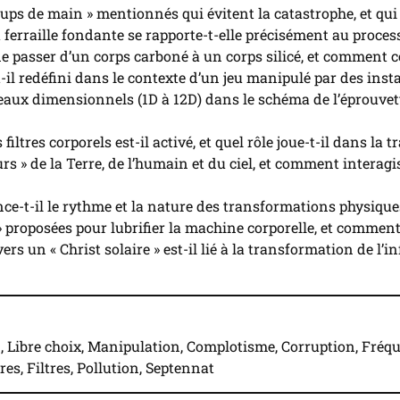
coups de main » mentionnés qui évitent la catastrophe, et qui
ferraille fondante se rapporte-t-elle précisément au proces
e passer d’un corps carboné à un corps silicé, et comment cela
-il redéfini dans le contexte d’un jeu manipulé par des inst
iveaux dimensionnels (1D à 12D) dans le schéma de l’éprouve
ltres corporels est-il activé, et quel rôle joue-t-il dans la 
urs » de la Terre, de l’humain et du ciel, et comment intera
e-t-il le rythme et la nature des transformations physiques 
 » proposées pour lubrifier la machine corporelle, et commen
un « Christ solaire » est-il lié à la transformation de l’in
, Libre choix, Manipulation, Complotisme, Corruption, Fréqu
s, Filtres, Pollution, Septennat