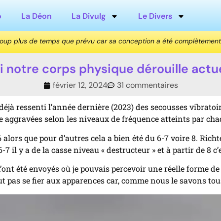
o
La Déon
La Divulg
Le Divers
coup plus de temps que prévu car sa conception a été complètement
 notre corps physique dérouille actu
février 12, 2024
31 commentaires
déjà ressenti l’année dernière (2023) des secousses vibratoir
re aggravées selon les niveaux de fréquence atteints par ch
6 alors que pour d’autres cela a bien été du 6-7 voire 8. Richt
7 il y a de la casse niveau « destructeur » et à partir de 8 c’
nt été envoyés où je pouvais percevoir une réelle forme de dé
ut pas se fier aux apparences car, comme nous le savons tou