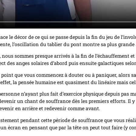
lace le décor de ce qui se passe depuis la fin du jeu de l’invo
vente, l’oscillation du tablier du pont montre sa plus grande
, nous sommes presque arrivés à la fin de l’échauffement et
pect des anges solaires d’abord puis ensuite galactiques selo
u point que vous commencez à douter ou à paniquer, alors sac
 effet, la pensée humaine est quasiment du linéaire mais cela
personne n’ayant plus fait d’exercice physique depuis pas ma
devenir un chant de souffrance dès les premiers efforts. Il
revenir en arrière et redevenir comme avant.
justement pendant cette période de souffrance que vous réali
t un écran en pensant que par la tête on peut tout faire (y co