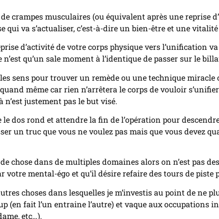
e de crampes musculaires (ou équivalent après une reprise d’
se qui va s’actualiser, c’est-à-dire un bien-être et une vital
prise d’activité de votre corps physique vers l’unification v
 n’est qu’un sale moment à l’identique de passer sur le billa
 les sens pour trouver un remède ou une technique miracle car,
uand même car rien n’arrêtera le corps de vouloir s’unifier
 n’est justement pas le but visé.
re le dos rond et attendre la fin de l’opération pour descend
aisser un truc que vous ne voulez pas mais que vous devez qu
e chose dans de multiples domaines alors on n’est pas des d
par votre mental-égo et qu’il désire refaire des tours de piste
’autres choses dans lesquelles je m’investis au point de ne 
up (en fait l’un entraine l’autre) et vaque aux occupations i
dame, etc…).