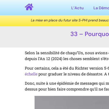
L’Actu
La Dém
La mise en place du futur site S-PHI prend beau
33 – Pourquoi
Selon la sensibilité de chaqu’Un, nous avions 
depuis l’An 12 (2024) les choses semblent s’êt
Pour certains, cela a été du Richter version 5-
échelle
pour graduer le niveau de désastre. A 6-
Donc, suite à une épidémie de messages qui m’o
dessus pour bien faire comprendre qu’il ne fa